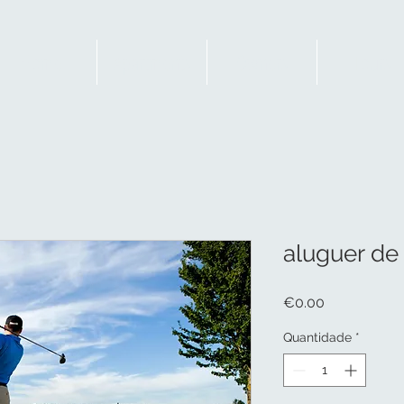
Home
Apartments
Owners
Tours
aluguer de
Preço
€0.00
Quantidade
*