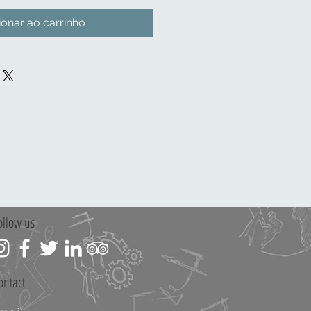
ionar ao carrinho
ollow us
ontact